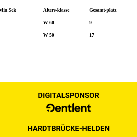
(Min.Sek
Alters-klasse
Gesamt-platz
W 60
9
W 50
17
DIGITALSPONSOR
HARDTBRÜCKE-HELDEN