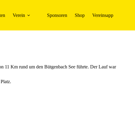
ten
Verein
Sponsoren
Shop
Vereinsapp
e von 11 Km rund um den Bütgenbach See führte. Der Lauf war
Platz.