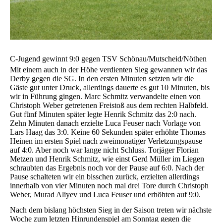
C-Jugend gewinnt 9:0 gegen TSV Schönau/Mutscheid/Nöthen
Mit einem auch in der Höhe verdienten Sieg gewannen wir das
Derby gegen die SG. In den ersten Minuten setzten wir die
Gäste gut unter Druck, allerdings dauerte es gut 10 Minuten, bis
wir in Führung gingen. Marc Schmitz verwandelte einen von
Christoph Weber getretenen Freistoß aus dem rechten Halbfeld.
Gut fünf Minuten später legte Henrik Schmitz das 2:0 nach.
Zehn Minuten danach erzielte Luca Feuser nach Vorlage von
Lars Haag das 3:0. Keine 60 Sekunden später erhöhte Thomas
Heinen im ersten Spiel nach zweimonatiger Verletzungspause
auf 4:0. Aber noch war lange nicht Schluss. Torjäger Florian
Metzen und Henrik Schmitz, wie einst Gerd Müller im Liegen
schraubten das Ergebnis noch vor der Pause auf 6:0. Nach der
Pause schalteten wir ein bisschen zurück, erzielten allerdings
innerhalb von vier Minuten noch mal drei Tore durch Christoph
Weber, Murad Aliyev und Luca Feuser und erhöhten auf 9:0.
Nach dem bislang höchsten Sieg in der Saison treten wir nächste
Woche zum letzten Hinrundenspiel am Sonntag gegen die