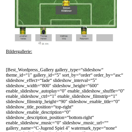
Bildergallerie:
[Best_Wordpress_Gallery gallery_type=“slideshow“
theme_id=“1″ gallery_id=“5″ sort_by=“order“ order_by=“asc“
slideshow_effect=“fade“ slideshow_interval=“5″
slideshow_width=“800″ slideshow_height=“600″
enable_slideshow_autoplay=“0″ enable_slideshow_shuffle=“0″
enable_slideshow_ctrl=“1″ enable_slideshow_filmstrip=“1″
slideshow_filmstrip_height=“90″ slideshow_enable_title=“0″
slideshow_title_position=“top-right“
slideshow_enable_description=“0″
slideshow_description_position=“bottom-right“
enable_slideshow_music=“0″ slideshow_music_url=““
gallery_name=“C-Jugend Spiel 4″ watermark_type=“none“