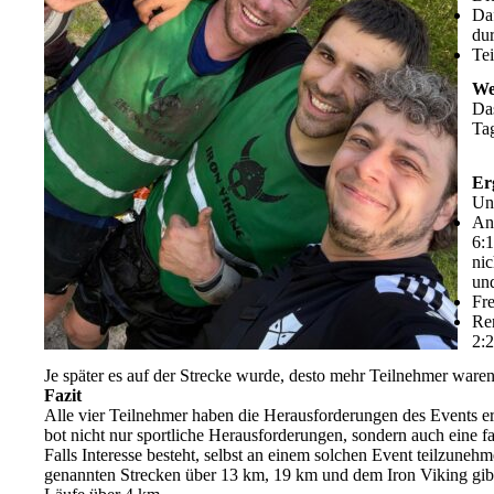
Daf
dur
Tei
We
Das
Tag
Er
Uns
And
6:1
ni
un
Fre
Re
2:2
Je später es auf der Strecke wurde, desto mehr Teilnehmer ware
Fazit
Alle vier Teilnehmer haben die Herausforderungen des Events erf
bot nicht nur sportliche Herausforderungen, sondern auch eine 
Falls Interesse besteht, selbst an einem solchen Event teilzuneh
genannten Strecken über 13 km, 19 km und dem Iron Viking gibt