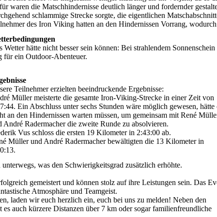
ür waren die Matschhindernisse deutlich länger und fordernder gestalte
chgehend schlammige Strecke sorgte, die eigentlichen Matschabschnitte
lnehmer des Iron Viking hatten an den Hindernissen Vorrang, wodurch 
tterbedingungen
 Wetter hätte nicht besser sein können: Bei strahlendem Sonnenschein 
 für ein Outdoor-Abenteuer.
gebnisse
ere Teilnehmer erzielten beeindruckende Ergebnisse:
ré Müller meisterte die gesamte Iron-Viking-Strecke in einer Zeit von
7:44. Ein Abschluss unter sechs Stunden wäre möglich gewesen, hätte 
cht an den Hindernissen warten müssen, um gemeinsam mit René Mülle
d André Radermacher die zweite Runde zu absolvieren.
derik Vus schloss die ersten 19 Kilometer in 2:43:00 ab.
né Müller und André Radermacher bewältigten die 13 Kilometer in
0:13.
n unterwegs, was den Schwierigkeitsgrad zusätzlich erhöhte.
olgreich gemeistert und können stolz auf ihre Leistungen sein. Das Ev
fantastische Atmosphäre und Teamgeist.
men, laden wir euch herzlich ein, euch bei uns zu melden! Neben den
 es auch kürzere Distanzen über 7 km oder sogar familienfreundliche