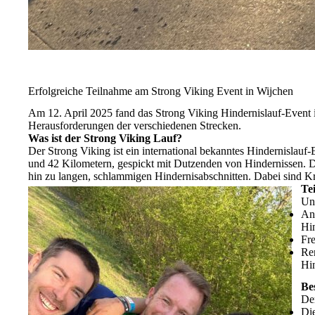
Erfolgreiche Teilnahme am Strong Viking Event in Wijchen
Am 12. April 2025 fand das Strong Viking Hindernislauf-Event in
Herausforderungen der verschiedenen Strecken.
Was ist der Strong Viking Lauf?
Der Strong Viking ist ein international bekanntes Hindernislau
und 42 Kilometern, gespickt mit Dutzenden von Hindernissen. 
hin zu langen, schlammigen Hindernisabschnitten. Dabei sind Kr
Te
Uns
And
Hin
Fre
Ren
Hin
Be
Der
Die