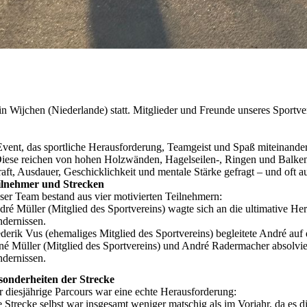
 Wijchen (Niederlande) statt. Mitglieder und Freunde unseres Sportver
f-Event, das sportliche Herausforderung, Teamgeist und Spaß miteinande
Diese reichen von hohen Holzwänden, Hagelseilen-, Ringen und Balken
aft, Ausdauer, Geschicklichkeit und mentale Stärke gefragt – und oft
ilnehmer und Strecken
er Team bestand aus vier motivierten Teilnehmern:
ré Müller (Mitglied des Sportvereins) wagte sich an die ultimative He
dernissen.
derik Vus (ehemaliges Mitglied des Sportvereins) begleitete André auf
é Müller (Mitglied des Sportvereins) und André Radermacher absolvi
dernissen.
sonderheiten der Strecke
 diesjährige Parcours war eine echte Herausforderung:
 Strecke selbst war insgesamt weniger matschig als im Vorjahr, da es d