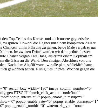
u den Top-Teams des Kreises und auch unsere gegnerische
ttel, zu spüren. Obwohl die Gegner mit einem kompletten 2001er
ute Chancen, um in Führung zu gehen, beide Male vergab er nur
 hinten. Im zweiten Drittel wurden wir dann jedoch besser.
 gute Chance vergab Lars Haag, als er mit einem Kopfball am
n uns die Gäste an die Wand. Den einzigen Abschluss von uns
en. Nach dem Abpfiff waren wir alle platt, schließlich hatten
eutlich gewonnen hatten. Nun gilt es, in zwei Wochen gegen die
_box=“0″ search_box_width=“180″ image_column_number=“5″
d gegen ETSC II“ thumb_click_action=“undefined“
ade“ popup_interval=“5″ popup_enable_filmstrip=“1″
ys_show=“0″ popup_enable_rate=“0″ popup_enable_comment=“1″
“0″ popup_enable_tumblr=“0″ watermark_type=“none“