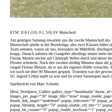
ETSC II 8:1 (3:0, 0:1, 5:0) SV Mutscheid
Am gestrigen Samstag erwartete uns die zweite Mannschaft des
Mannschaft spielte in der Bezirksliga, also zwei Klassen höher
Team antraten, waren sie uns, besonders im Mittelfeld, überleg
knapp. Danach nahmen die Gastgeber allerdings immer mehr das H
Florian Metzen steckte auf Christoph Weber durch und dieser ü
Pfosten scheiterte. Nach den zweiten dreißig Minuten dann die g
vergab Florian Metzen, als er aus der eigenen Hälfte versuchte,
wir noch nie über 90 Minuten gespielt. Trotzdem war der gewünsc
SG Jugend Urfttal topfit zu sein und im ersten Saisonspiel nach
Spielbericht von Marc Schmitz
[Best_Wordpress_Gallery gallery_type=“thumbnails“ theme_i
images_per_page=“30″ image_title=“none“ image_enable_page
thumb_link_target=“undefined“ popup_fullscreen=“0″ popup_a
popup_filmstrip_height=“70″ popup_enable_ctrl_btn=“1″ pop
popup_hit_counter=“0″ popup_enable_facebook=“1″ popup_ena