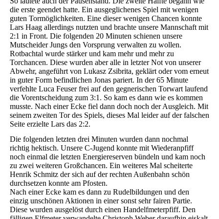
So lautete auch der Pausenstand. Die zweite Hälfte begann wie
die erste geendet hatte. Ein ausgeglichenes Spiel mit wenigen
guten Tormöglichkeiten. Eine dieser wenigen Chancen konnte
Lars Haag allerdings nutzten und brachte unsere Mannschaft mit
2:1 in Front. Die folgenden 20 Minuten schienen unsere
Mutscheider Jungs den Vorsprung verwalten zu wollen.
Rotbachtal wurde stärker und kam mehr und mehr zu
Torchancen. Diese wurden aber alle in letzter Not von unserer
Abwehr, angeführt von Lukasz Zsibrita, geklärt oder vom erneut
in guter Form befindlichen Jonas pariert. In der 65 Minute
verfehlte Luca Feuser frei auf den gegnerischen Torwart laufend
die Vorentscheidung zum 3:1. So kam es dann wie es kommen
musste. Nach einer Ecke fiel dann doch noch der Ausgleich. Mit
seinem zweiten Tor des Spiels, dieses Mal leider auf der falschen
Seite erzielte Lars das 2:2.
Die folgenden letzten drei Minuten wurden dann nochmal
richtig hektisch. Unsere C-Jugend konnte mit Wiederanpfiff
noch einmal die letzten Energiereserven bündeln und kam noch
zu zwei weiteren Großchancen. Ein weiteres Mal scheiterte
Henrik Schmitz der sich auf der rechten Außenbahn schön
durchsetzen konnte am Pfosten.
Nach einer Ecke kam es dann zu Rudelbildungen und den
einzig unschönen Aktionen in einer sonst sehr fairen Partie.
Diese wurden ausgelöst durch einen Handelfmeterpfiff. Den
fälligen Elfmeter verwandelte Christoph Weber daraufhin eiskalt