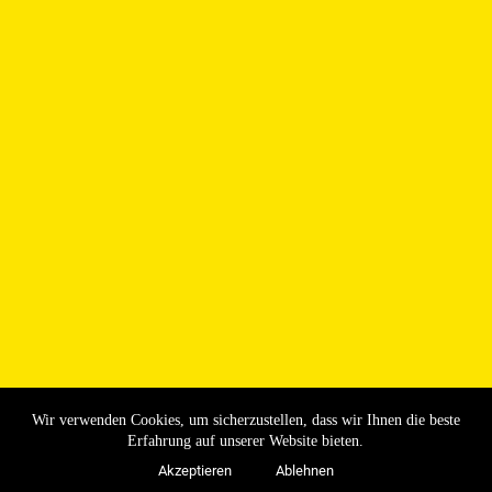
Wir verwenden Cookies, um sicherzustellen, dass wir Ihnen die beste
Erfahrung auf unserer Website bieten.
Akzeptieren
Ablehnen
Copyright © 2026 - SV 47