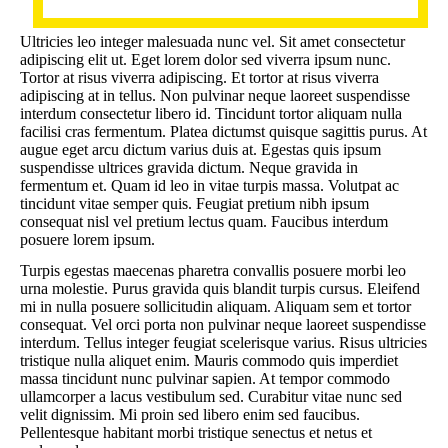
Ultricies leo integer malesuada nunc vel. Sit amet consectetur
adipiscing elit ut. Eget lorem dolor sed viverra ipsum nunc.
Tortor at risus viverra adipiscing. Et tortor at risus viverra
adipiscing at in tellus. Non pulvinar neque laoreet suspendisse
interdum consectetur libero id. Tincidunt tortor aliquam nulla
facilisi cras fermentum. Platea dictumst quisque sagittis purus. At
augue eget arcu dictum varius duis at. Egestas quis ipsum
suspendisse ultrices gravida dictum. Neque gravida in
fermentum et. Quam id leo in vitae turpis massa. Volutpat ac
tincidunt vitae semper quis. Feugiat pretium nibh ipsum
consequat nisl vel pretium lectus quam. Faucibus interdum
posuere lorem ipsum.
Turpis egestas maecenas pharetra convallis posuere morbi leo
urna molestie. Purus gravida quis blandit turpis cursus. Eleifend
mi in nulla posuere sollicitudin aliquam. Aliquam sem et tortor
consequat. Vel orci porta non pulvinar neque laoreet suspendisse
interdum. Tellus integer feugiat scelerisque varius. Risus ultricies
tristique nulla aliquet enim. Mauris commodo quis imperdiet
massa tincidunt nunc pulvinar sapien. At tempor commodo
ullamcorper a lacus vestibulum sed. Curabitur vitae nunc sed
velit dignissim. Mi proin sed libero enim sed faucibus.
Pellentesque habitant morbi tristique senectus et netus et