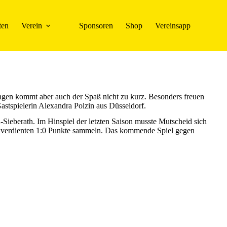
ten
Verein
Sponsoren
Shop
Vereinsapp
ngen kommt aber auch der Spaß nicht zu kurz. Besonders freuen
stspielerin Alexandra Polzin aus Düsseldorf.
ieberath. Im Hinspiel der letzten Saison musste Mutscheid sich
er verdienten 1:0 Punkte sammeln. Das kommende Spiel gegen