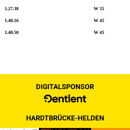
1.27.38
W 55
1.40.16
W 45
1.40.50
W 45
DIGITALSPONSOR
HARDTBRÜCKE-HELDEN