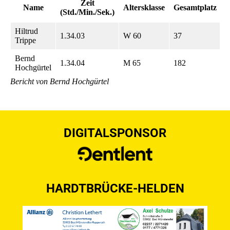
Zeit
Name
Altersklasse
Gesamtplatz
(Std./Min./Sek.)
P
Hiltrud
1.34.03
W 60
37
2
Trippe
Bernd
1.34.04
M 65
182
4
Hochgürtel
Bericht von Bernd Hochgürtel
DIGITALSPONSOR
HARDTBRÜCKE-HELDEN