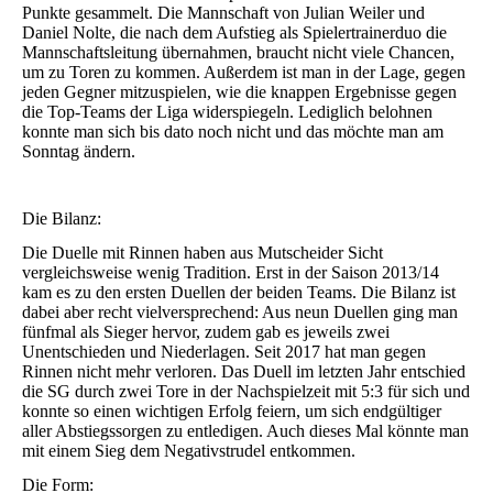
Punkte gesammelt. Die Mannschaft von Julian Weiler und
Daniel Nolte, die nach dem Aufstieg als Spielertrainerduo die
Mannschaftsleitung übernahmen, braucht nicht viele Chancen,
um zu Toren zu kommen. Außerdem ist man in der Lage, gegen
jeden Gegner mitzuspielen, wie die knappen Ergebnisse gegen
die Top-Teams der Liga widerspiegeln. Lediglich belohnen
konnte man sich bis dato noch nicht und das möchte man am
Sonntag ändern.
Die Bilanz:
Die Duelle mit Rinnen haben aus Mutscheider Sicht
vergleichsweise wenig Tradition. Erst in der Saison 2013/14
kam es zu den ersten Duellen der beiden Teams. Die Bilanz ist
dabei aber recht vielversprechend: Aus neun Duellen ging man
fünfmal als Sieger hervor, zudem gab es jeweils zwei
Unentschieden und Niederlagen. Seit 2017 hat man gegen
Rinnen nicht mehr verloren. Das Duell im letzten Jahr entschied
die SG durch zwei Tore in der Nachspielzeit mit 5:3 für sich und
konnte so einen wichtigen Erfolg feiern, um sich endgültiger
aller Abstiegssorgen zu entledigen. Auch dieses Mal könnte man
mit einem Sieg dem Negativstrudel entkommen.
Die Form: