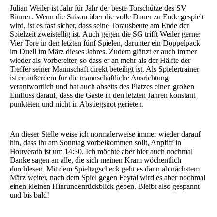
Julian Weiler ist Jahr für Jahr der beste Torschütze des SV
Rinnen. Wenn die Saison über die volle Dauer zu Ende gespielt
wird, ist es fast sicher, dass seine Torausbeute am Ende der
Spielzeit zweistellig ist. Auch gegen die SG trifft Weiler gerne:
Vier Tore in den letzten fünf Spielen, darunter ein Doppelpack
im Duell im März dieses Jahres. Zudem glänzt er auch immer
wieder als Vorbereiter, so dass er an mehr als der Hälfte der
Treffer seiner Mannschaft direkt beteiligt ist. Als Spielertrainer
ist er außerdem für die mannschaftliche Ausrichtung
verantwortlich und hat auch abseits des Platzes einen großen
Einfluss darauf, dass die Gäste in den letzten Jahren konstant
punkteten und nicht in Abstiegsnot gerieten.
An dieser Stelle weise ich normalerweise immer wieder darauf
hin, dass ihr am Sonntag vorbeikommen sollt, Anpfiff in
Houverath ist um 14:30. Ich möchte aber hier auch nochmal
Danke sagen an alle, die sich meinen Kram wöchentlich
durchlesen. Mit dem Spieltagscheck geht es dann ab nächstem
März weiter, nach dem Spiel gegen Feytal wird es aber nochmal
einen kleinen Hinrundenrückblick geben. Bleibt also gespannt
und bis bald!