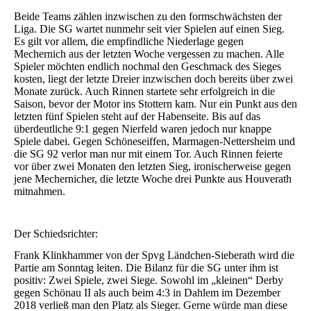
Beide Teams zählen inzwischen zu den formschwächsten der
Liga. Die SG wartet nunmehr seit vier Spielen auf einen Sieg.
Es gilt vor allem, die empfindliche Niederlage gegen
Mechernich aus der letzten Woche vergessen zu machen. Alle
Spieler möchten endlich nochmal den Geschmack des Sieges
kosten, liegt der letzte Dreier inzwischen doch bereits über zwei
Monate zurück. Auch Rinnen startete sehr erfolgreich in die
Saison, bevor der Motor ins Stottern kam. Nur ein Punkt aus den
letzten fünf Spielen steht auf der Habenseite. Bis auf das
überdeutliche 9:1 gegen Nierfeld waren jedoch nur knappe
Spiele dabei. Gegen Schöneseiffen, Marmagen-Nettersheim und
die SG 92 verlor man nur mit einem Tor. Auch Rinnen feierte
vor über zwei Monaten den letzten Sieg, ironischerweise gegen
jene Mechernicher, die letzte Woche drei Punkte aus Houverath
mitnahmen.
Der Schiedsrichter:
Frank Klinkhammer von der Spvg Ländchen-Sieberath wird die
Partie am Sonntag leiten. Die Bilanz für die SG unter ihm ist
positiv: Zwei Spiele, zwei Siege. Sowohl im „kleinen“ Derby
gegen Schönau II als auch beim 4:3 in Dahlem im Dezember
2018 verließ man den Platz als Sieger. Gerne würde man diese