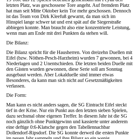
letzten Platz, was geschossene Tore angeht. Auf fremdem Platz
hat man seit Mitte Oktober kein Tor mehr geschossen. Dennoch
ist das Team von Dirk Kleefuß gewarnt, da man sich im
Hinspiel lange schwer tat und erst spät auf die Siegerstraße
abbiegen konnte. Man braucht also eine konzentrierte Leistung,
wenn man am Ende mit drei Punkten da stehen will.
Die Bilanz:
Die Bilanz spricht für die Hausherren. Von dreizehn Duellen mit
Eifel (bzw. Nöthen-Pesch-Harzheim) wurden 7 gewonnen, bei 4
Niederlagen und 2 Unentschieden. Die letzten beiden Duelle mit
den Gästen wurden gewonnen, diese Serie soll am Sonntag
ausgebaut werden. Aber Lokalduelle sind immer etwas
Besonderes, da kann man sich nicht auf Gesetzmäßigkeiten
verlassen.
Die Form:
Man kann es nicht anders sagen, die SG Eintracht Eifel steckt
tief in der Krise. Nur ein Punkt aus den letzten sieben Spielen,
dazu sechsmal ohne eigenen Treffer. In diesem Jahr ist die SG
noch gänzlich ohne Punktgewinn und kassierte unter anderem
eine deftige 0:6-Klatsche gegen den Tabellennachbar
Dollendorf-Ripsdorf. Die SG konnte derweil die ersten Punkte
im neuen Jahr sammeln und ihre Bilanz so ein wenig