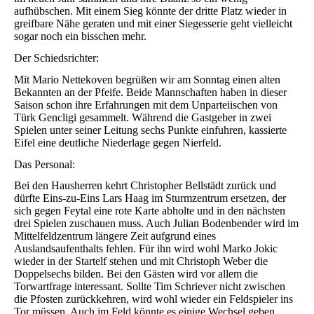
aufhübschen. Mit einem Sieg könnte der dritte Platz wieder in
greifbare Nähe geraten und mit einer Siegesserie geht vielleicht
sogar noch ein bisschen mehr.
Der Schiedsrichter:
Mit Mario Nettekoven begrüßen wir am Sonntag einen alten
Bekannten an der Pfeife. Beide Mannschaften haben in dieser
Saison schon ihre Erfahrungen mit dem Unparteiischen von
Türk Gencligi gesammelt. Während die Gastgeber in zwei
Spielen unter seiner Leitung sechs Punkte einfuhren, kassierte
Eifel eine deutliche Niederlage gegen Nierfeld.
Das Personal:
Bei den Hausherren kehrt Christopher Bellstädt zurück und
dürfte Eins-zu-Eins Lars Haag im Sturmzentrum ersetzen, der
sich gegen Feytal eine rote Karte abholte und in den nächsten
drei Spielen zuschauen muss. Auch Julian Bodenbender wird im
Mittelfeldzentrum längere Zeit aufgrund eines
Auslandsaufenthalts fehlen. Für ihn wird wohl Marko Jokic
wieder in der Startelf stehen und mit Christoph Weber die
Doppelsechs bilden. Bei den Gästen wird vor allem die
Torwartfrage interessant. Sollte Tim Schriever nicht zwischen
die Pfosten zurückkehren, wird wohl wieder ein Feldspieler ins
Tor müssen. Auch im Feld könnte es einige Wechsel geben,