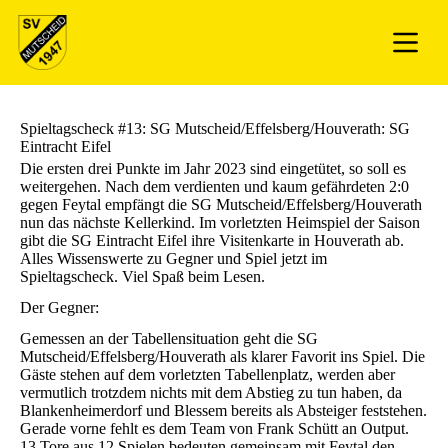
Spieltagscheck #13: SG Mutscheid/Effelsberg/Houverath: SG
Eintracht Eifel
Die ersten drei Punkte im Jahr 2023 sind eingetütet, so soll es
weitergehen. Nach dem verdienten und kaum gefährdeten 2:0
gegen Feytal empfängt die SG Mutscheid/Effelsberg/Houverath
nun das nächste Kellerkind. Im vorletzten Heimspiel der Saison
gibt die SG Eintracht Eifel ihre Visitenkarte in Houverath ab.
Alles Wissenswerte zu Gegner und Spiel jetzt im
Spieltagscheck. Viel Spaß beim Lesen.
Der Gegner:
Gemessen an der Tabellensituation geht die SG
Mutscheid/Effelsberg/Houverath als klarer Favorit ins Spiel. Die
Gäste stehen auf dem vorletzten Tabellenplatz, werden aber
vermutlich trotzdem nichts mit dem Abstieg zu tun haben, da
Blankenheimerdorf und Blessem bereits als Absteiger feststehen.
Gerade vorne fehlt es dem Team von Frank Schütt an Output.
13 Tore aus 12 Spielen bedeuten gemeinsam mit Feytal den