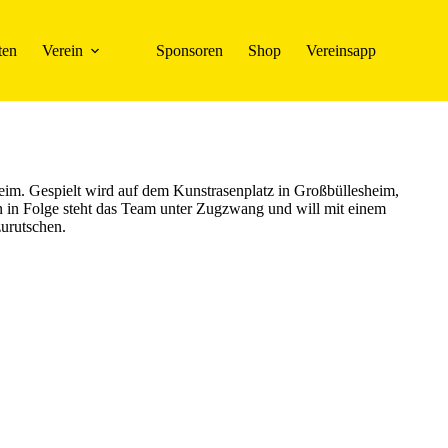
ten
Verein
Sponsoren
Shop
Vereinsapp
m. Gespielt wird auf dem Kunstrasenplatz in Großbüllesheim,
n in Folge steht das Team unter Zugzwang und will mit einem
zurutschen.