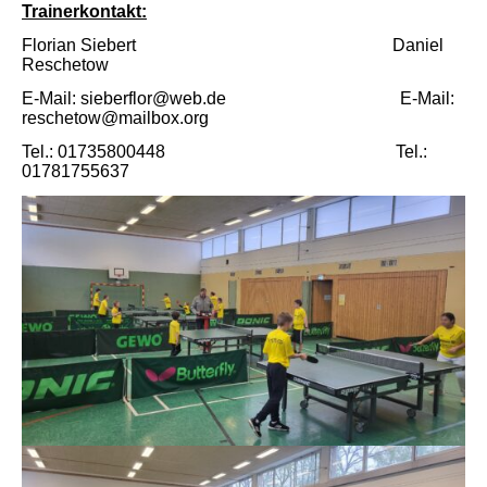
Trainerkontakt:
Florian Siebert Daniel
Reschetow
E-Mail:
sieberflor@web.de
E-Mail:
reschetow@mailbox.org
Tel.: 01735800448 Tel.:
01781755637