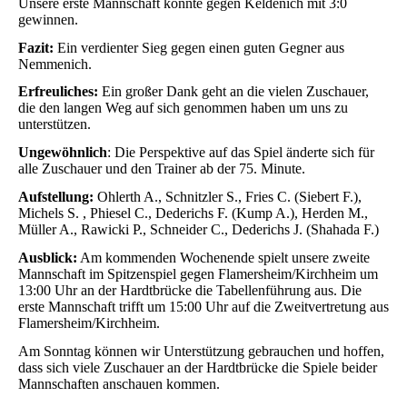
Unsere erste Mannschaft konnte gegen Keldenich mit 3:0
gewinnen.
Fazit:
Ein verdienter Sieg gegen einen guten Gegner aus
Nemmenich.
Erfreuliches:
Ein großer Dank geht an die vielen Zuschauer,
die den langen Weg auf sich genommen haben um uns zu
unterstützen.
Ungewöhnlich
: Die Perspektive auf das Spiel änderte sich für
alle Zuschauer und den Trainer ab der 75. Minute.
Aufstellung:
Ohlerth A., Schnitzler S., Fries C. (Siebert F.),
Michels S. , Phiesel C., Dederichs F. (Kump A.), Herden M.,
Müller A., Rawicki P., Schneider C., Dederichs J. (Shahada F.)
Ausblick:
Am kommenden Wochenende spielt unsere zweite
Mannschaft im Spitzenspiel gegen Flamersheim/Kirchheim um
13:00 Uhr an der Hardtbrücke die Tabellenführung aus. Die
erste Mannschaft trifft um 15:00 Uhr auf die Zweitvertretung aus
Flamersheim/Kirchheim.
Am Sonntag können wir Unterstützung gebrauchen und hoffen,
dass sich viele Zuschauer an der Hardtbrücke die Spiele beider
Mannschaften anschauen kommen.