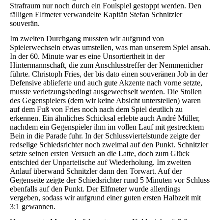
Strafraum nur noch durch ein Foulspiel gestoppt werden. Den
fälligen Elfmeter verwandelte Kapitän Stefan Schnitzler
souverän.
Im zweiten Durchgang mussten wir aufgrund von
Spielerwechseln etwas umstellen, was man unserem Spiel ansah.
In der 60. Minute war es eine Unsortiertheit in der
Hintermannschaft, die zum Anschlusstreffer der Nemmenicher
führte. Christoph Fries, der bis dato einen souveränen Job in der
Defensive ablieferte und auch gute Akzente nach vorne setzte,
musste verletzungsbedingt ausgewechselt werden. Die Stollen
des Gegenspielers (dem wir keine Absicht unterstellen) waren
auf dem Fuß von Fries noch nach dem Spiel deutlich zu
erkennen. Ein ähnliches Schicksal erlebte auch André Müller,
nachdem ein Gegenspieler ihm im vollen Lauf mit gestrecktem
Bein in die Parade fuhr. In der Schlussviertelstunde zeigte der
redselige Schiedsrichter noch zweimal auf den Punkt. Schnitzler
setzte seinen ersten Versuch an die Latte, doch zum Glück
entschied der Unparteiische auf Wiederholung. Im zweiten
Anlauf überwand Schnitzler dann den Torwart. Auf der
Gegenseite zeigte der Schiedsrichter rund 5 Minuten vor Schluss
ebenfalls auf den Punkt. Der Elfmeter wurde allerdings
vergeben, sodass wir aufgrund einer guten ersten Halbzeit mit
3:1 gewannen.