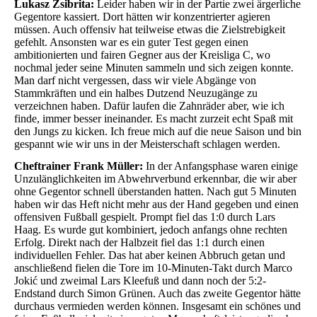
Lukasz Zsibrita:
Leider haben wir in der Partie zwei ärgerliche
Gegentore kassiert. Dort hätten wir konzentrierter agieren
müssen. Auch offensiv hat teilweise etwas die Zielstrebigkeit
gefehlt. Ansonsten war es ein guter Test gegen einen
ambitionierten und fairen Gegner aus der Kreisliga C, wo
nochmal jeder seine Minuten sammeln und sich zeigen konnte.
Man darf nicht vergessen, dass wir viele Abgänge von
Stammkräften und ein halbes Dutzend Neuzugänge zu
verzeichnen haben. Dafür laufen die Zahnräder aber, wie ich
finde, immer besser ineinander. Es macht zurzeit echt Spaß mit
den Jungs zu kicken. Ich freue mich auf die neue Saison und bin
gespannt wie wir uns in der Meisterschaft schlagen werden.
Cheftrainer Frank Müller:
In der Anfangsphase waren einige
Unzulänglichkeiten im Abwehrverbund erkennbar, die wir aber
ohne Gegentor schnell überstanden hatten. Nach gut 5 Minuten
haben wir das Heft nicht mehr aus der Hand gegeben und einen
offensiven Fußball gespielt. Prompt fiel das 1:0 durch Lars
Haag. Es wurde gut kombiniert, jedoch anfangs ohne rechten
Erfolg. Direkt nach der Halbzeit fiel das 1:1 durch einen
individuellen Fehler. Das hat aber keinen Abbruch getan und
anschließend fielen die Tore im 10-Minuten-Takt durch Marco
Jokić und zweimal Lars Kleefuß und dann noch der 5:2-
Endstand durch Simon Grünen. Auch das zweite Gegentor hätte
durchaus vermieden werden können. Insgesamt ein schönes und