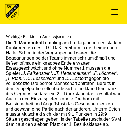
Wichtige Punkte im Aufstiegsrennen
Die
1. Mannschaft
empfing am Freitagabend den starken
Konkurrenten des TTC DJK Dreiborn in der heimischen
Halle. Schon in der Vergangenheit waren die
Begegnungen beider Teams immer sehr umkämpft und
ließen oftmals ein knappes Ende erwarten.
Ersatzgeschwächt und ohne Nummer 1 mussten die
Spieler
„J. Falkenstein“, „T. Hettenhausen“, „P. Löchner“,
„T. Pfahl“, „C. Lessenich“
und
„C. Lethert“
gegen die
vollbesetzte Dreiborner Mannschaft antreten. Bereits in
den Doppelpartien offenbarte sich eine klare Dominanz
des Gegners, sodass ein 2:1 Rückstand das Resultat war.
Auch in den Einzelspielen konnte Dreiborn mit
Ballsicherheit und Angriffslust das Geschehen lenken
und gewann eine Partie nach der anderen. Unterm Strich
musste Mutscheid sich klar mit 9:1 Punkten in 29:9
Sätzen geschlagen geben. In der Tabelle rutscht der SVM
damit auf den siebten Platz der 1. Bezirksklasse ab.