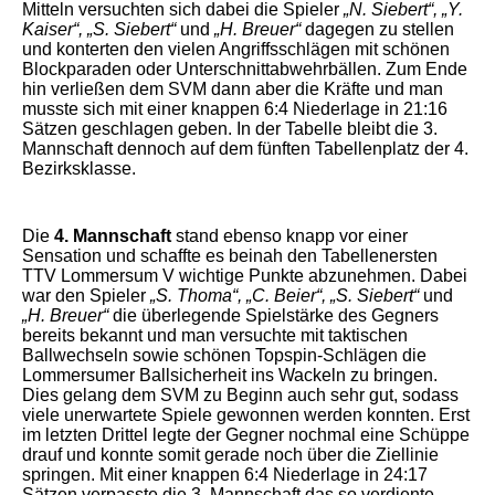
Mitteln versuchten sich dabei die Spieler
„N. Siebert“, „Y.
Kaiser“, „S. Siebert“
und
„H. Breuer“
dagegen zu stellen
und konterten den vielen Angriffsschlägen mit schönen
Blockparaden oder Unterschnittabwehrbällen. Zum Ende
hin verließen dem SVM dann aber die Kräfte und man
musste sich mit einer knappen 6:4 Niederlage in 21:16
Sätzen geschlagen geben. In der Tabelle bleibt die 3.
Mannschaft dennoch auf dem fünften Tabellenplatz der 4.
Bezirksklasse.
Die
4. Mannschaft
stand ebenso knapp vor einer
Sensation und schaffte es beinah den Tabellenersten
TTV Lommersum V wichtige Punkte abzunehmen. Dabei
war den Spieler
„S. Thoma“, „C. Beier“, „S. Siebert“
und
„H. Breuer“
die überlegende Spielstärke des Gegners
bereits bekannt und man versuchte mit taktischen
Ballwechseln sowie schönen Topspin-Schlägen die
Lommersumer Ballsicherheit ins Wackeln zu bringen.
Dies gelang dem SVM zu Beginn auch sehr gut, sodass
viele unerwartete Spiele gewonnen werden konnten. Erst
im letzten Drittel legte der Gegner nochmal eine Schüppe
drauf und konnte somit gerade noch über die Ziellinie
springen. Mit einer knappen 6:4 Niederlage in 24:17
Sätzen verpasste die 3. Mannschaft das so verdiente