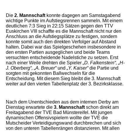
Die
2. Mannschaft
konnte dagegen am Samstagabend
wichtige Punkte im Aufstiegsrennen sammeln. Mit einem
deutlichen 7:3 Sieg in 22:15 Sätzen gegen den TTV
Euskirchen VIII schaffte es die Mannschaft nicht nur den
Anschluss an die Aufstiegsplätze zu festigen, sondern
konnte somit auch den direkten Verfolger auf Abstand
halten. Dabei war das Spielgeschehen insbesondere in
den ersten Partien ausgeglichen und beide Teams
versuchten entscheidende Nadelstiche zu setzen. Erst
nach einer Weile drehten die Spieler
„D. Falkenstein“, „H-
J. Oberberg“, „A. Breuer“
und
„Y. Kaiser“
die Partie und
sorgten mit gekonnten Ballwechseln für die
Entscheidung. Mit diesem Sieg bleibt die 3. Mannschaft
weiter auf den vierten Tabellenplatz der 3. Bezirksklasse.
Nach dem Unentschieden aus dem internen Derby am
Dienstag erwartete die
3. Mannschaft
schon direkt am
Freitagabend der TVE Bad Münstereifel. Mit jungen
dynamischen Offensivspielern wollte der TVE die
Mutscheider Verteidigungswand durchbrechen und sich
von den unteren Tabellenrängen distanzieren. Mit allen