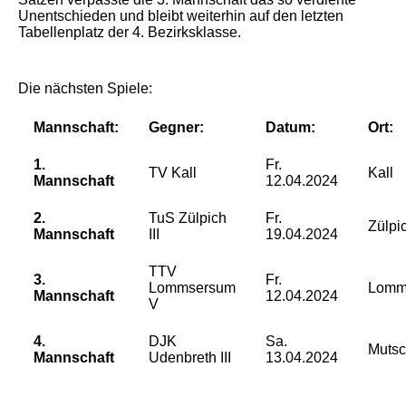
Unentschieden und bleibt weiterhin auf den letzten
Tabellenplatz der 4. Bezirksklasse.
Die nächsten Spiele:
Mannschaft:
Gegner:
Datum:
Ort:
1.
Fr.
TV Kall
Kall
Mannschaft
12.04.2024
2.
TuS Zülpich
Fr.
Zülpi
Mannschaft
III
19.04.2024
TTV
3.
Fr.
Lommsersum
Lomm
Mannschaft
12.04.2024
V
4.
DJK
Sa.
Mutsc
Mannschaft
Udenbreth III
13.04.2024