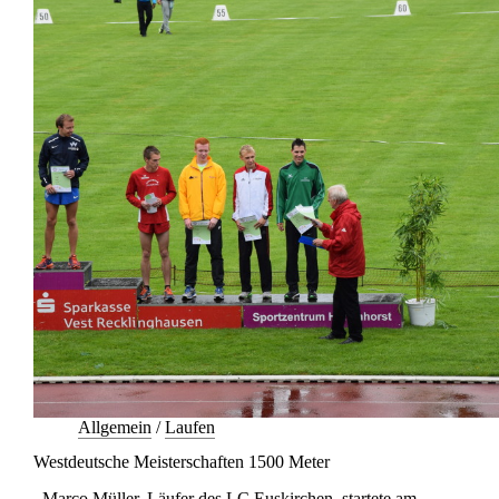
Allgemein
/
Laufen
Westdeutsche Meisterschaften 1500 Meter
Marco Müller, Läufer des LC Euskirchen, startete am