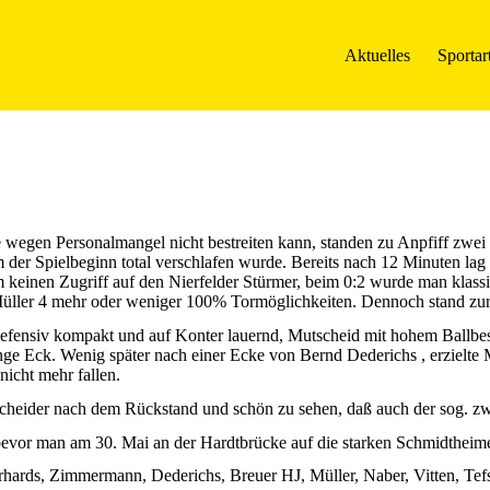
Aktuelles
Sportar
wegen Personalmangel nicht bestreiten kann, standen zu Anpfiff zwei 
der Spielbeginn total verschlafen wurde. Bereits nach 12 Minuten lag 
keinen Zugriff auf den Nierfelder Stürmer, beim 0:2 wurde man klassi
üller 4 mehr oder weniger 100% Tormöglichkeiten. Dennoch stand zur 
 defensiv kompakt und auf Konter lauernd, Mutscheid mit hohem Ballb
lange Eck. Wenig später nach einer Ecke von Bernd Dederichs , erzielt
nicht mehr fallen.
tscheider nach dem Rückstand und schön zu sehen, daß auch der sog. zw
evor man am 30. Mai an der Hardtbrücke auf die starken Schmidtheimer 
ards, Zimmermann, Dederichs, Breuer HJ, Müller, Naber, Vitten, Tefs