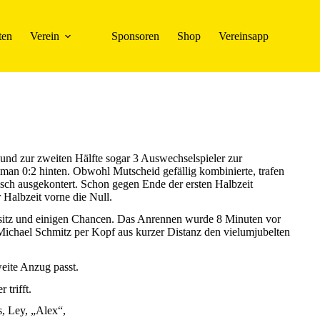
ten
Verein
Sponsoren
Shop
Vereinsapp
und zur zweiten Hälfte sogar 3 Auswechselspieler zur
man 0:2 hinten. Obwohl Mutscheid gefällig kombinierte, trafen
sch ausgekontert. Schon gegen Ende der ersten Halbzeit
Halbzeit vorne die Null.
esitz und einigen Chancen. Das Anrennen wurde 8 Minuten vor
e Michael Schmitz per Kopf aus kurzer Distanz den vielumjubelten
eite Anzug passt.
trifft.
, Ley, „Alex“,