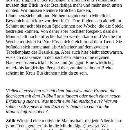
müssen den Blick in der Bezirksliga mehr und mehr nach unten
richten. Wir müssen kleinere Brötchen backen,
Ländchen/Sieberath und Nöthen stagnieren im Mittelfeld.
Bessenich steht kurz vor dem K.O.. Dort finden sich aktuell im
Schnitt nur acht bis neun Spielerinnen pro Woche, die die Spiele
bestreiten können. Von daher aber höchster Respekt, dass die
Mannschaft noch aufrechterhalten werden kann und Woche für
Woche motiviert ist. Nur Füssenich Geich trotzt dem Trend. Sie
befinden sich momentan als Aufsteiger auf dem zweiten
Tabellenplatz der Bezirksliga. Aber auch hier bleibt abzuwarten,
wie sich das Ganze in den nächsten Jahren ohne eigenen
Nachwuchs entwickelt. Kurz und (un-)gut: Eine wirkliche,
mittel- bis langfristige Perspektive, zumindest in der Breite,
scheint im Kreis Euskirchen nicht da zu sein.
Vielleicht erreichen wir mit dem Interview auch Frauen, die
überlegen mit dem Fußball anzufangen oder nach einer neuen
Erfahrung suchen. Was macht eure Mannschaft aus? Warum
sollten sich Spielerinnen dazu entscheiden zu euch in die
Mannschaft zu stoßen?
Züll:
Wir sind eine motivierte Mannschaft, die jede Altersklasse
(vom Teenageralter bis in die Mittdreißiger) besetzt. Wir