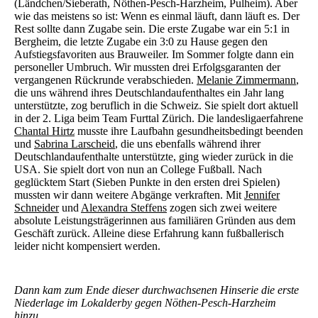
(Ländchen/Sieberath, Nöthen-Pesch-Harzheim, Pulheim). Aber
wie das meistens so ist: Wenn es einmal läuft, dann läuft es. Der
Rest sollte dann Zugabe sein. Die erste Zugabe war ein 5:1 in
Bergheim, die letzte Zugabe ein 3:0 zu Hause gegen den
Aufstiegsfavoriten aus Brauweiler. Im Sommer folgte dann ein
personeller Umbruch. Wir mussten drei Erfolgsgaranten der
vergangenen Rückrunde verabschieden.
Melanie Zimmermann
,
die uns während ihres Deutschlandaufenthaltes ein Jahr lang
unterstützte, zog beruflich in die Schweiz. Sie spielt dort aktuell
in der 2. Liga beim Team Furttal Zürich. Die landesligaerfahrene
Chantal Hirtz
musste ihre Laufbahn gesundheitsbedingt beenden
und
Sabrina Larscheid
, die uns ebenfalls während ihrer
Deutschlandaufenthalte unterstützte, ging wieder zurück in die
USA. Sie spielt dort von nun an College Fußball. Nach
geglücktem Start (Sieben Punkte in den ersten drei Spielen)
mussten wir dann weitere Abgänge verkraften. Mit
Jennifer
Schneider
und
Alexandra Steffens
zogen sich zwei weitere
absolute Leistungsträgerinnen aus familiären Gründen aus dem
Geschäft zurück. Alleine diese Erfahrung kann fußballerisch
leider nicht kompensiert werden.
Dann kam zum Ende dieser durchwachsenen Hinserie die erste
Niederlage im Lokalderby gegen Nöthen-Pesch-Harzheim
hinzu.