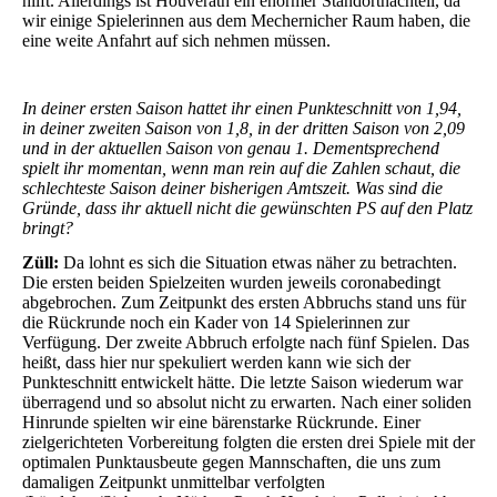
hilft. Allerdings ist Houverath ein enormer Standortnachteil, da
wir einige Spielerinnen aus dem Mechernicher Raum haben, die
eine weite Anfahrt auf sich nehmen müssen.
In deiner ersten Saison hattet ihr einen Punkteschnitt von 1,94,
in deiner zweiten Saison von 1,8, in der dritten Saison von 2,09
und in der aktuellen Saison von genau 1. Dementsprechend
spielt ihr momentan, wenn man rein auf die Zahlen schaut, die
schlechteste Saison deiner bisherigen Amtszeit. Was sind die
Gründe, dass ihr aktuell nicht die gewünschten PS auf den Platz
bringt?
Züll:
Da lohnt es sich die Situation etwas näher zu betrachten.
Die ersten beiden Spielzeiten wurden jeweils coronabedingt
abgebrochen. Zum Zeitpunkt des ersten Abbruchs stand uns für
die Rückrunde noch ein Kader von 14 Spielerinnen zur
Verfügung. Der zweite Abbruch erfolgte nach fünf Spielen. Das
heißt, dass hier nur spekuliert werden kann wie sich der
Punkteschnitt entwickelt hätte. Die letzte Saison wiederum war
überragend und so absolut nicht zu erwarten. Nach einer soliden
Hinrunde spielten wir eine bärenstarke Rückrunde. Einer
zielgerichteten Vorbereitung folgten die ersten drei Spiele mit der
optimalen Punktausbeute gegen Mannschaften, die uns zum
damaligen Zeitpunkt unmittelbar verfolgten