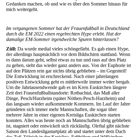
Gedanken machen, ob und wie es über den Sommer hinaus für
mich weitergeht.
Im vergangenen Sommer hat der Frauenfußball in Deutschland
durch die EM 2022 einen regelrechten Hype erlebt. Hat der
damalige EM-Sommer irgendwelche Spuren hinterlassen?
Züll:
Da wurde medial vieles schöngefärbt. Es gab einen Hype,
der allerdings hauptsächlich vor dem Bildschirm stattfand. Wenn
es dann darum geht, selbst etwas zu tun und raus auf den Platz
zu gehen, sieht das wieder ganz anders aus. Von der Euphorie ist
auf den Plätzen rein gar nichts übrig geblieben – im Gegenteil!
Die Entwicklung ist erschreckend. Nach einer jahrelangen
positiven Entwicklung geht es mittlerweile immer weiter bergab.
Um die Jahrtausendwende gab es im Kreis Euskirchen längere
Zeit drei Frauenfußballstandorte: Rotbachtal, das Maß aller
Dinge, Pesch/Harzheim (später Nöthen-Pesch-Harzheim) und
das langsam wieder aufkommende Kommern. Im Lauf der Jahre
gründeten sich immer mehr Mannschaften, die sogar über
mehrere Jahre in einer eigenen Kreisliga Euskirchen starten
konnten. Alles was heute noch an Mannschaften übrig geblieben
ist, stagniert oder entwickelt sich rückläufig. Oleftal gibt nächste
Saison den Landesligastartplatz ab und startet unter dem Dach
des TuS Zülpich in der Kreisliga. Erfthöhen und Wißkirchen