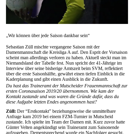
„Wir können über jede Saison dankbar sein“
Sebastian Züll mischte vergangene Saison mit der
Damenmannschaft die Kreisliga A auf. Den Esprit der Vorsaison
scheint man allerdings verloren zu haben. Aktuell steckt man im
Niemandsland der Tabelle fest. Nun spricht der 41-Jährige im
Interview über seine bisherige Amtszeit beim SVM, reflektiert
über die erste Saisonhälfte, gewährt einen tiefen Einblick in die
Kaderplanung und gibt einen Ausblick in die Zukunft.
Du hast das Traineramt der Mutscheider Frauenmannschaft zur
ersten Coronasaison 2019/20 übernommen. Wie kam der
Kontakt zustande und was waren die Gründe dafür, dass du
diese Aufgabe letzten Endes angenommen hast?
Züll:
Der “Erstkontakt” beziehungsweise die unmittelbare
Anfrage kam 2019 bei einem FZM-Turnier in Mutscheid
zustande. Ich spielte im Team der Damen mit. Kurz zuvor hatte
Günter Velten angekündigt sein Traineramt zum Saisonende
aufzugeben. Dementsprechend wurde ein Nachfolger gesucht.