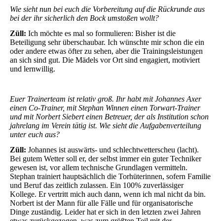
Wie sieht nun bei euch die Vorbereitung auf die Rückrunde aus
bei der ihr sicherlich den Bock umstoßen wollt?
Züll:
Ich möchte es mal so formulieren: Bisher ist die
Beteiligung sehr überschaubar. Ich wünschte mir schon die ein
oder andere etwas öfter zu sehen, aber die Trainingsleistungen
an sich sind gut. Die Mädels vor Ort sind engagiert, motiviert
und lernwillig.
Euer Trainerteam ist relativ groß. Ihr habt mit
Johannes Axer
einen Co-Trainer, mit
Stephan Winnen
einen Torwart-Trainer
und mit
Norbert Siebert
einen Betreuer, der als Institution schon
jahrelang im Verein tätig ist. Wie sieht die Aufgabenverteilung
unter euch aus?
Züll:
Johannes ist auswärts- und schlechtwetterscheu (lacht).
Bei gutem Wetter soll er, der selbst immer ein guter Techniker
gewesen ist, vor allem technische Grundlagen vermitteln.
Stephan trainiert hauptsächlich die Torhüterinnen, sofern Familie
und Beruf das zeitlich zulassen. Ein 100% zuverlässiger
Kollege. Er vertritt mich auch dann, wenn ich mal nicht da bin.
Norbert ist der Mann für alle Fälle und für organisatorische
Dinge zuständig. Leider hat er sich in den letzten zwei Jahren
etwas zurückgezogen, was zum größten Teil mit der