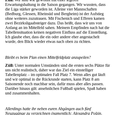
Erwartungshaltung in die Saison gegangen. Wir wussten, dass
die Liga stärker geworden ist. Alleine vier Mannschaften
(Bedburg, Glessen, Rheinsüd und Bergheim) ist der Aufstieg
ohne weiteres zuzutrauen. Mit Fischenich und Efferen kamen
zwei Bezirksligaabsteiger dazu. Das heißt, dass wir uns von
Anfang an im Mittelfeld sahen. Meinem Empfinden nach hat die
Tabellensituation keinen negativen Einfluss auf die Einstellung.
Ich glaube eher, dass die ein oder andere eher angestachelt
wurde, den Blick wieder etwas nach oben zu richten.
Bleibt es beim Plan einen Mittelfeldplatz anzupeilen?
Züll:
Unter normalen Umständen sind die ersten sechs Plätze für
uns nicht realistisch, daher war das Ziel ein einstelliger
Tabellenplatz – im optimalen Fall Platz 7. Wenn alles gut läuft
und wir optimal in die Rückrunde starten, kann Platz 8 am
Saisonende noch machbar sein, dafür muss aber alles passen.
Darüber hinaus gilt: ansehnlichen Fußball spielen, Spaß haben
und zusammenhalten.
Allerdings hatte ihr neben euren Abgängen auch fünf
Neuzugänge zu verzeichnen (namentlich:
Alexandra Polzin
,