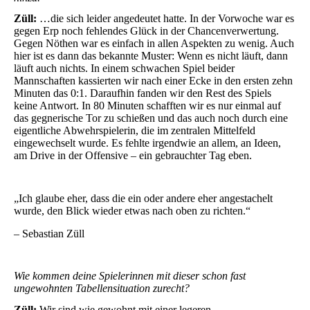
Züll:
…die sich leider angedeutet hatte. In der Vorwoche war es
gegen Erp noch fehlendes Glück in der Chancenverwertung.
Gegen Nöthen war es einfach in allen Aspekten zu wenig. Auch
hier ist es dann das bekannte Muster: Wenn es nicht läuft, dann
läuft auch nichts. In einem schwachen Spiel beider
Mannschaften kassierten wir nach einer Ecke in den ersten zehn
Minuten das 0:1. Daraufhin fanden wir den Rest des Spiels
keine Antwort. In 80 Minuten schafften wir es nur einmal auf
das gegnerische Tor zu schießen und das auch noch durch eine
eigentliche Abwehrspielerin, die im zentralen Mittelfeld
eingewechselt wurde. Es fehlte irgendwie an allem, an Ideen,
am Drive in der Offensive – ein gebrauchter Tag eben.
„Ich glaube eher, dass die ein oder andere eher angestachelt
wurde, den Blick wieder etwas nach oben zu richten.“
– Sebastian Züll
Wie kommen deine Spielerinnen mit dieser schon fast
ungewohnten Tabellensituation zurecht?
Züll:
Wir sind wie gewohnt mit einer legeren