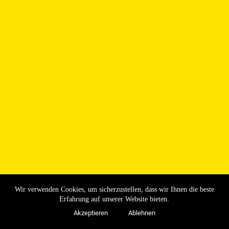
Wir verwenden Cookies, um sicherzustellen, dass wir Ihnen die beste
Erfahrung auf unserer Website bieten.
Akzeptieren
Ablehnen
Copyright © 2026 - SV 47
Impressum
|
Login
Mutscheid e.V.