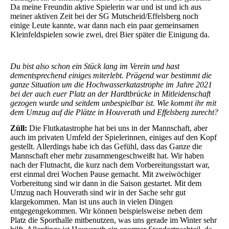
Da meine Freundin aktive Spielerin war und ist und ich aus
meiner aktiven Zeit bei der SG Mutscheid/Effelsberg noch
einige Leute kannte, war dann nach ein paar gemeinsamen
Kleinfeldspielen sowie zwei, drei Bier später die Einigung da.
Du bist also schon ein Stück lang im Verein und hast
dementsprechend einiges miterlebt. Prägend war bestimmt die
ganze Situation um die Hochwasserkatastrophe im Jahre 2021
bei der auch euer Platz an der Hardtbrücke in Mitleidenschaft
gezogen wurde und seitdem unbespielbar ist. Wie kommt ihr mit
dem Umzug auf die Plätze in Houverath und Effelsberg zurecht?
Züll:
Die Flutkatastrophe hat bei uns in der Mannschaft, aber
auch im privaten Umfeld der Spielerinnen, einiges auf den Kopf
gestellt. Allerdings habe ich das Gefühl, dass das Ganze die
Mannschaft eher mehr zusammengeschweißt hat. Wir haben
nach der Flutnacht, die kurz nach dem Vorbereitungsstart war,
erst einmal drei Wochen Pause gemacht. Mit zweiwöchiger
Vorbereitung sind wir dann in die Saison gestartet. Mit dem
Umzug nach Houverath sind wir in der Sache sehr gut
klargekommen. Man ist uns auch in vielen Dingen
entgegengekommen. Wir können beispielsweise neben dem
Platz die Sporthalle mitbenutzen, was uns gerade im Winter sehr