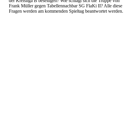
der Kreisliga B beseitigen? Wie schlägt sich die Truppe von
Frank Müller gegen Tabellennachbar SG FlaKi II? Alle diese
Fragen werden am kommenden Spieltag beantwortet werden.